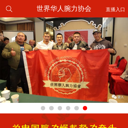
世界华人腕力协会
直播入口
1
2
3
4
5
6